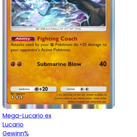
Mega-Lucario ex
Lucario
Gewinn%