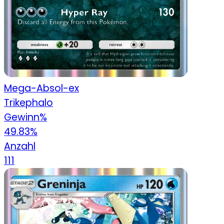
Mega-Absol-ex
Trikephalo
Gewinn%
49.83%
Anzahl
111