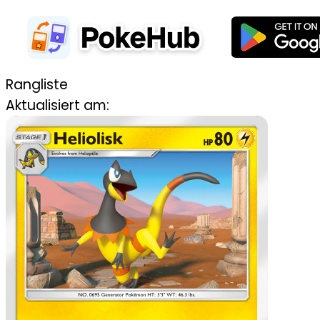
Rangliste
Aktualisiert am: