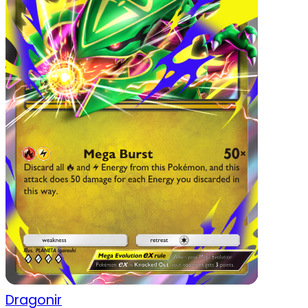
Dragonir